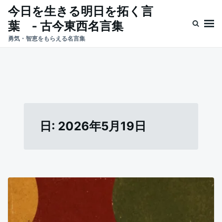
Skip
Search
今日を生きる明日を拓く言
to
for:
葉 - 古今東西名言集
content
勇気・智恵をもらえる名言集
日:
2026年5月19日