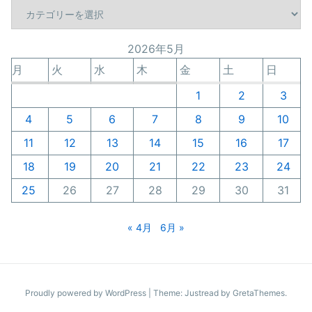
カ
テ
ゴ
2026年5月
リ
ー
月
火
水
木
金
土
日
1
2
3
4
5
6
7
8
9
10
11
12
13
14
15
16
17
18
19
20
21
22
23
24
25
26
27
28
29
30
31
« 4月
6月 »
Proudly powered by WordPress
|
Theme: Justread by
GretaThemes
.