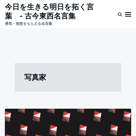
Skip
Search
今日を生きる明日を拓く言
to
for:
葉 - 古今東西名言集
content
勇気・智恵をもらえる名言集
写真家