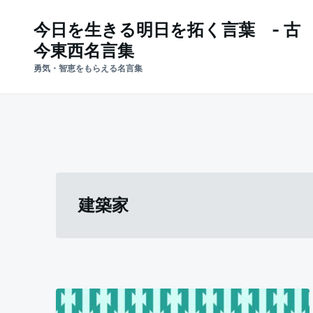
Skip
Search
今日を生きる明日を拓く言葉 - 古
to
for:
今東西名言集
content
勇気・智恵をもらえる名言集
建築家