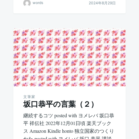
words
2024年8月29日
文筆家
坂口恭平の言葉（２）
継続するコツ posted with ヨメレバ 坂口恭
平 祥伝社 2022年12月01日頃 楽天ブック
ス Amazon Kindle honto 独立国家のつくり
かた posted with ヨメレバ 坂口 恭平 講談