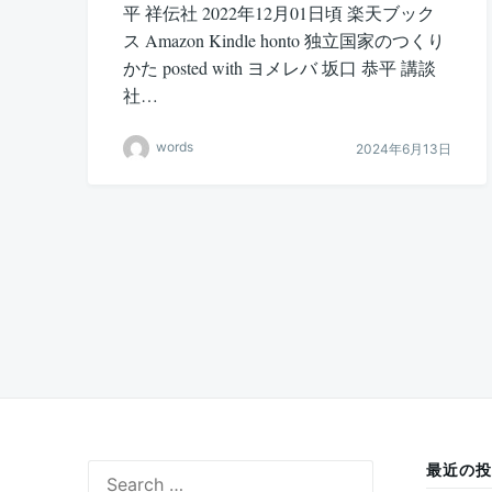
平 祥伝社 2022年12月01日頃 楽天ブック
ス Amazon Kindle honto 独立国家のつくり
かた posted with ヨメレバ 坂口 恭平 講談
社…
words
2024年6月13日
投
稿
の
ペ
ー
ジ
最近の投
Search
送