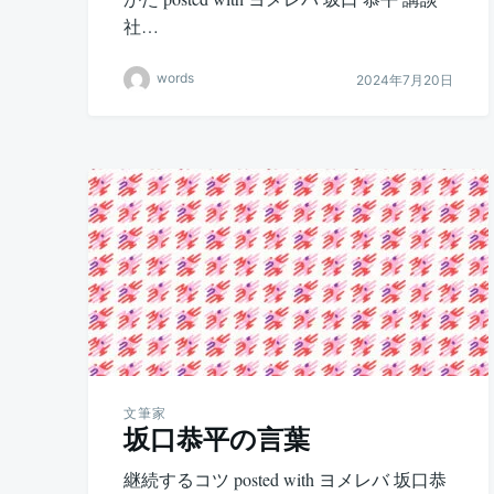
社…
words
2024年7月20日
文筆家
坂口恭平の言葉
継続するコツ posted with ヨメレバ 坂口恭