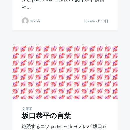
社…
words
2024年7月19日
文筆家
坂口恭平の言葉
継続するコツ posted with ヨメレバ 坂口恭