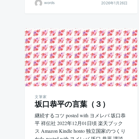
words
2026年1月26日
文筆家
坂口恭平の言葉（３）
継続するコツ posted with ヨメレバ 坂口恭
平 祥伝社 2022年12月01日頃 楽天ブック
ス Amazon Kindle honto 独立国家のつくり
かた posted with ヨメレバ 坂口 恭平 講談