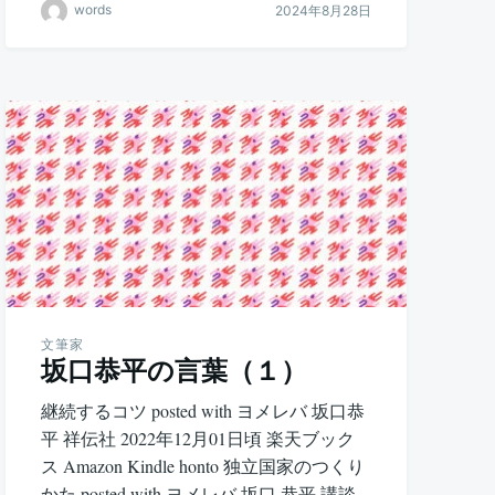
words
2024年8月28日
文筆家
坂口恭平の言葉（１）
継続するコツ posted with ヨメレバ 坂口恭
平 祥伝社 2022年12月01日頃 楽天ブック
ス Amazon Kindle honto 独立国家のつくり
かた posted with ヨメレバ 坂口 恭平 講談