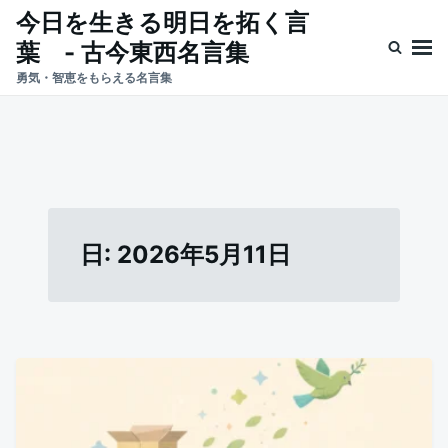
Skip
Search
今日を生きる明日を拓く言
to
for:
葉 - 古今東西名言集
content
勇気・智恵をもらえる名言集
日:
2026年5月11日