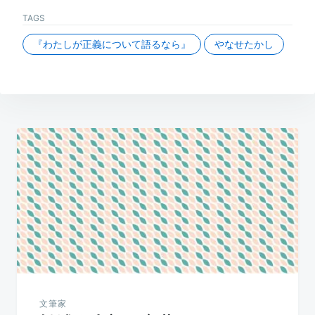
TAGS
『わたしが正義について語るなら』
やなせたかし
投
稿
ナ
ビ
ゲ
ー
文筆家