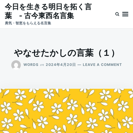
Skip
Search
今日を生きる明日を拓く言
to
for:
葉 - 古今東西名言集
content
勇気・智恵をもらえる名言集
やなせたかしの言葉（１）
ON
on
WORDS
2024年4月20日
LEAVE A COMMENT
や
な
せ
た
か
し
の
言
葉
（１