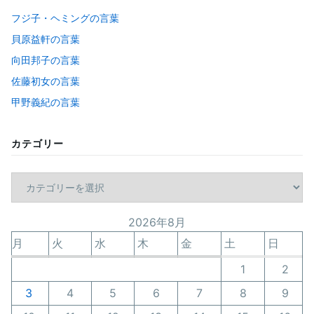
フジ子・ヘミングの言葉
貝原益軒の言葉
向田邦子の言葉
佐藤初女の言葉
甲野義紀の言葉
カテゴリー
カ
テ
ゴ
2026年8月
リ
ー
月
火
水
木
金
土
日
1
2
3
4
5
6
7
8
9