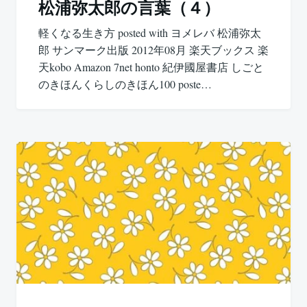
シ
松浦弥太郎の言葉（４）
ョ
軽くなる生き方 posted with ヨメレバ 松浦弥太
郎 サンマーク出版 2012年08月 楽天ブックス 楽
ン
天kobo Amazon 7net honto 紀伊國屋書店 しごと
のきほんくらしのきほん100 poste…