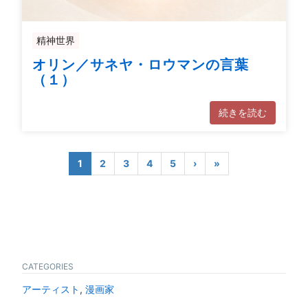
精神世界
オリン／サネヤ・ロウマンの言葉
（１）
続きを読む
1
2
3
4
5
›
»
CATEGORIES
アーティスト
,
漫画家