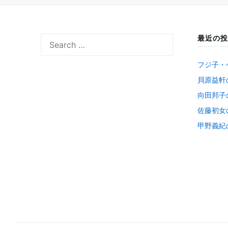
ペ
ー
ジ
最近の投
Search
送
for:
り
フジ子・
貝原益軒
向田邦子
佐藤初女
甲野義紀