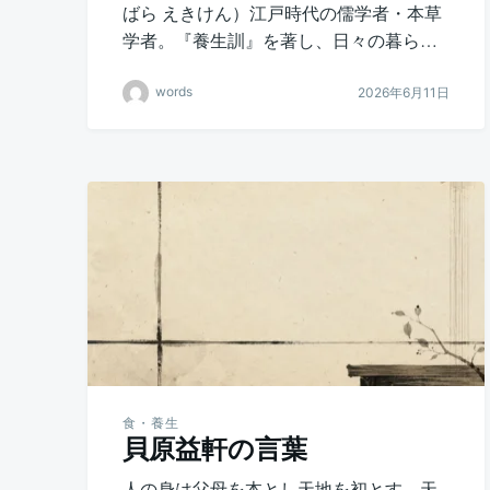
ばら えきけん）江戸時代の儒学者・本草
学者。『養生訓』を著し、日々の暮ら…
words
2026年6月11日
食・養生
貝原益軒の言葉
人の身は父母を本とし天地を初とす。天