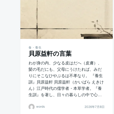
食・養生
貝原益軒の言葉
わが身の内、少なる皮はだへ（皮膚）、
髪の毛だにも、父母にうけたれば、みだ
りにそこなひやぶるは不孝なり。 『養生
訓』貝原益軒 貝原益軒（かいばら えきけ
ん）江戸時代の儒学者・本草学者。『養
生訓』を著し、日々の暮らしの中で心…
words
2026年7月8日