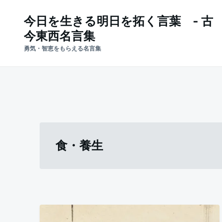
Skip
Search
今日を生きる明日を拓く言葉 - 古
to
for:
今東西名言集
content
勇気・智恵をもらえる名言集
食・養生