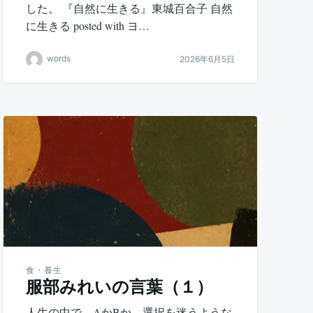
した。 『自然に生きる』東城百合子 自然
に生きる posted with ヨ…
words
2026年6月5日
食・養生
服部みれいの言葉（１）
人生の中で、AかBか、選択を迷うような