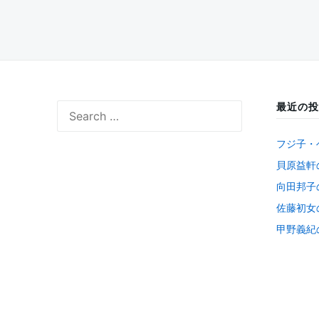
最近の投
Search
for:
フジ子・
貝原益軒
向田邦子
佐藤初女
甲野義紀