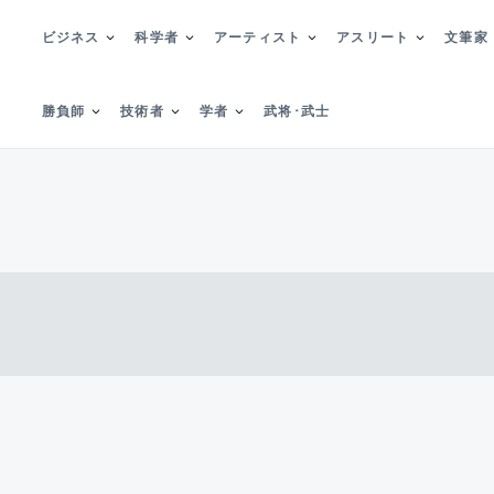
ビジネス
科学者
アーティスト
アスリート
文筆家
勝負師
技術者
学者
武将･武士