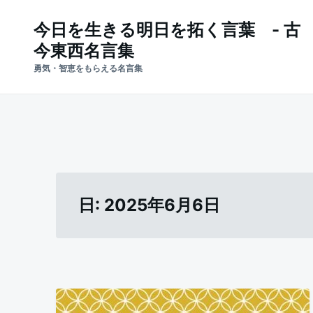
Skip
Search
今日を生きる明日を拓く言葉 - 古
to
for:
今東西名言集
content
勇気・智恵をもらえる名言集
日:
2025年6月6日