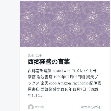
武将･武士
西郷隆盛の言葉
西郷南洲遺訓 posted with ヨメレバ 山田
済斎 岩波書店 1939年02月02日頃 楽天ブ
ックス 楽天kobo Amazon 7net honto 紀伊國
屋書店 西郷隆盛文政10年12月7日〈1828
年1月2…
words
2021年6月24日