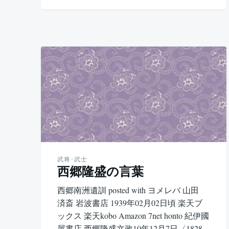
武将･武士
西郷隆盛の言葉
西郷南洲遺訓 posted with ヨメレバ 山田
済斎 岩波書店 1939年02月02日頃 楽天ブ
ックス 楽天kobo Amazon 7net honto 紀伊國
屋書店 西郷隆盛文政10年12月7日〈1828