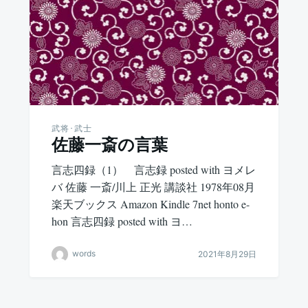
武将･武士
佐藤一斎の言葉
言志四録（1） 言志録 posted with ヨメレ
バ 佐藤 一斎/川上 正光 講談社 1978年08月
楽天ブックス Amazon Kindle 7net honto e-
hon 言志四録 posted with ヨ…
words
2021年8月29日