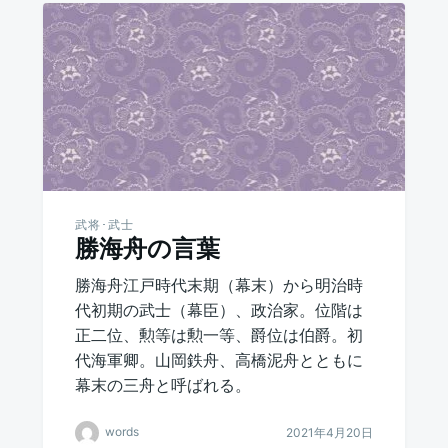
武将･武士
勝海舟の言葉
勝海舟江戸時代末期（幕末）から明治時
代初期の武士（幕臣）、政治家。位階は
正二位、勲等は勲一等、爵位は伯爵。初
代海軍卿。山岡鉄舟、高橋泥舟とともに
幕末の三舟と呼ばれる。
words
2021年4月20日