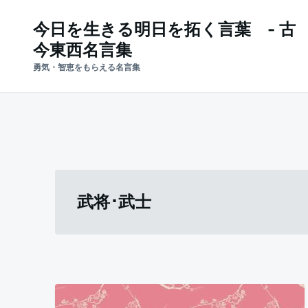
Skip
Search
今日を生きる明日を拓く言葉 - 古
to
for:
今東西名言集
content
勇気・智恵をもらえる名言集
武将･武士