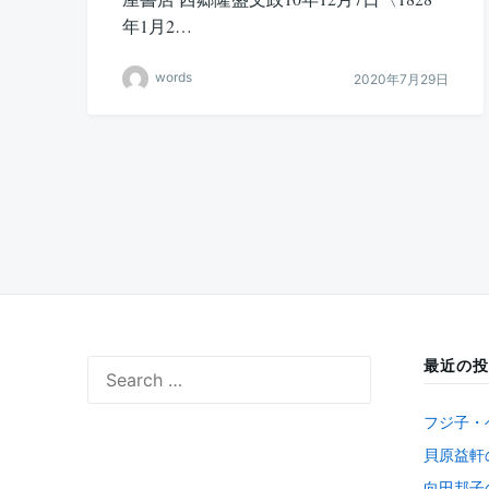
年1月2…
words
2020年7月29日
投
稿
の
ペ
ー
ジ
最近の投
Search
送
for:
り
フジ子・
貝原益軒
向田邦子