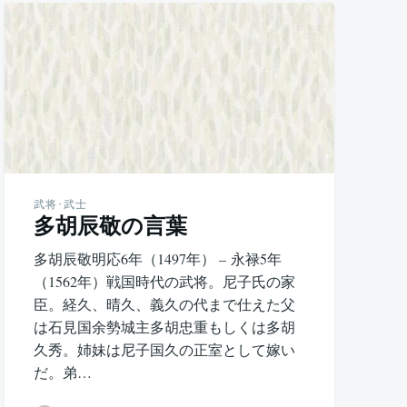
武将･武士
多胡辰敬の言葉
多胡辰敬明応6年（1497年） – 永禄5年
（1562年）戦国時代の武将。尼子氏の家
臣。経久、晴久、義久の代まで仕えた父
は石見国余勢城主多胡忠重もしくは多胡
久秀。姉妹は尼子国久の正室として嫁い
だ。弟…