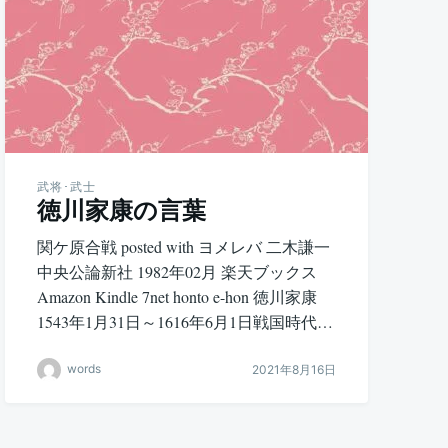
武将･武士
徳川家康の言葉
関ケ原合戦 posted with ヨメレバ 二木謙一
中央公論新社 1982年02月 楽天ブックス
Amazon Kindle 7net honto e-hon 徳川家康
1543年1月31日～1616年6月1日戦国時代…
words
2021年8月16日